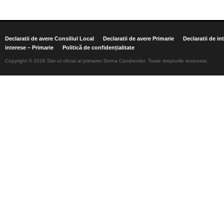
Declaratii de avere Consiliul Local
Declaratii de avere Primarie
Declaratii de in
interese – Primarie
Politică de confidențialitate
Copyright © 2026 Site-ul oficial al primariei Dorna Candrenilor. Toate drepturile rezervate.