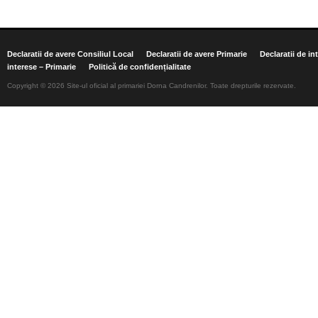
Declaratii de avere Consiliul Local
Declaratii de avere Primarie
Declaratii de in
interese – Primarie
Politică de confidențialitate
Copyright © 2026 Site-ul oficial al primariei Dorna Candrenilor. Toate drepturile rezervate.