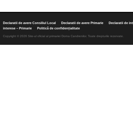
Declaratii de avere Consiliul Local
Declaratii de avere Primarie
Declaratii de in
interese – Primarie
Politică de confidențialitate
Copyright © 2026 Site-ul oficial al primariei Dorna Candrenilor. Toate drepturile rezervate.