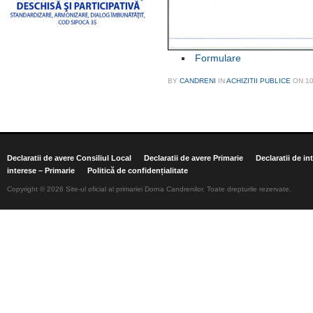
Formulare
BY
CANDRENI
IN
ACHIZITII PUBLICE
ON
1
Declaratii de avere Consiliul Local
Declaratii de avere Primarie
Declaratii de in
interese – Primarie
Politică de confidențialitate
Copyright © 2026 Site-ul oficial al primariei Dorna Candrenilor. Toate drepturile rezervate.