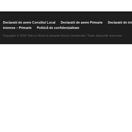
Declaratii de avere Consiliul Local
Declaratii de avere Primarie
Declaratii de in
interese – Primarie
Politică de confidențialitate
Copyright © 2026 Site-ul oficial al primariei Dorna Candrenilor. Toate drepturile rezervate.