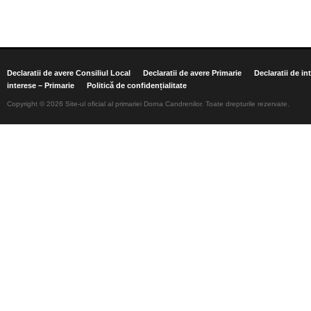
Declaratii de avere Consiliul Local
Declaratii de avere Primarie
Declaratii de in
interese – Primarie
Politică de confidențialitate
Copyright © 2026 Site-ul oficial al primariei Dorna Candrenilor. Toate drepturile rezervate.