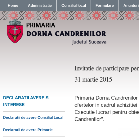
Home
Administratie
Consiliul local
Formulare
Anunturi
Invitatie de participare 
31 martie 2015
Primaria Dorna Candrenilor v
DECLARATII AVERE SI
ofertelor in cadrul achizitie
INTERESE
Executie lucrari pentru obi
Declaratii de avere Consiliul Local
Candrenilor”.
Declaratii de avere Primarie