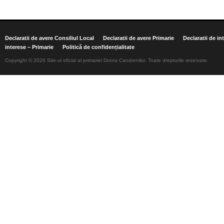
Declaratii de avere Consiliul Local
Declaratii de avere Primarie
Declaratii de in
interese – Primarie
Politică de confidențialitate
Copyright © 2026 Site-ul oficial al primariei Dorna Candrenilor. Toate drepturile rezervate.