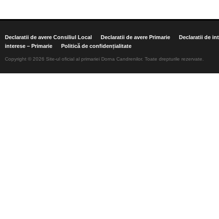
Declaratii de avere Consiliul Local
Declaratii de avere Primarie
Declaratii de in
interese – Primarie
Politică de confidențialitate
Copyright © 2026 Site-ul oficial al primariei Dorna Candrenilor. Toate drepturile rezervate.