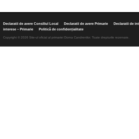
Declaratii de avere Consiliul Local
Declaratii de avere Primarie
Declaratii de in
interese – Primarie
Politică de confidențialitate
Copyright © 2026 Site-ul oficial al primariei Dorna Candrenilor. Toate drepturile rezervate.