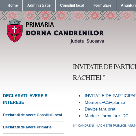
Home
Administratie
Consiliul local
Formulare
Anunturi
INVITATIE DE PARTI
RACHITEI ”
DECLARATII AVERE SI
INVITATIE DE PARTICIP
INTERESE
Memoriu+CS+planse
Devize fara pret
Declaratii de avere Consiliul Local
Modele_formulare_DC
BY
CANDRENI
IN
ACHIZITII PUBLICE
,
ANUN
Declaratii de avere Primarie