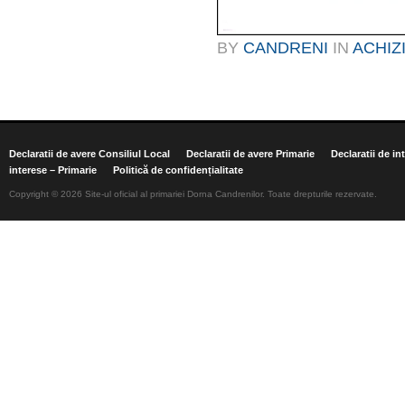
BY
CANDRENI
IN
ACHIZI
Declaratii de avere Consiliul Local
Declaratii de avere Primarie
Declaratii de in
interese – Primarie
Politică de confidențialitate
Copyright © 2026 Site-ul oficial al primariei Dorna Candrenilor. Toate drepturile rezervate.