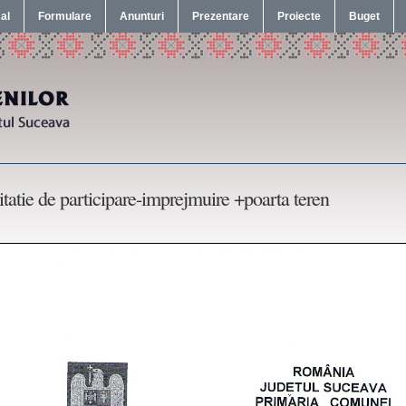
cal
Formulare
Anunturi
Prezentare
Proiecte
Buget
itatie de participare-imprejmuire +poarta teren