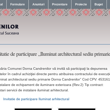
cal
Formulare
Anunturi
Prezentare
Proiecte
Buget
itatie de participare „Iluminat architectural sediu prima
ăria Comunei Dorna Candrenilor vă invită să participaţi la depunerea
telor în cadrul achiziţiei directe pentru atribuirea contractului de execuț
uminat architectural sediu primarie Dorna Candrenilor” Cod CPV: 45316
stalare de echipament de iluminare exterioara (Rev.2) Tip contract:
tari servicii de instalare iluminat arhitectural.
Invitatie de participare Iluminat arhitectural