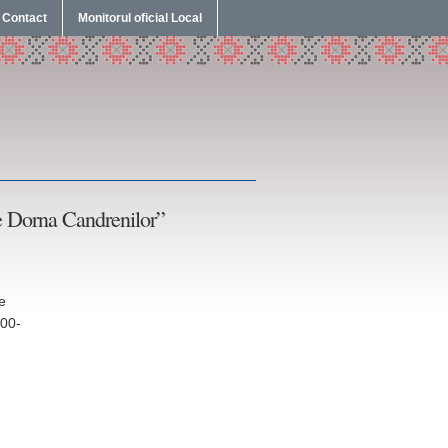
Contact
Monitorul oficial Local
rie Dorna Candrenilor”
ie
100-