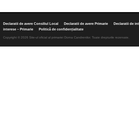
Declaratii de avere Consiliul Local
Declaratii de avere Primarie
Declaratii de in
interese – Primarie
Politică de confidențialitate
Copyright © 2026 Site-ul oficial al primariei Dorna Candrenilor. Toate drepturile rezervate.