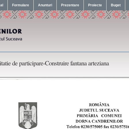
cal
Formulare
Anunturi
Prezentare
Proiecte
Buget
itatie de participare-Construire fantana arteziana