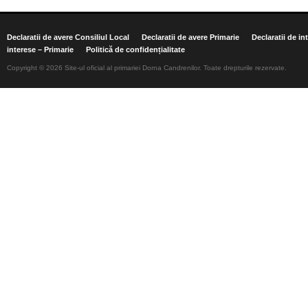
Declaratii de avere Consiliul Local
Declaratii de avere Primarie
Declaratii de in
interese – Primarie
Politică de confidențialitate
Copyright © 2026 Site-ul oficial al primariei Dorna Candrenilor. Toate drepturile rezervate.