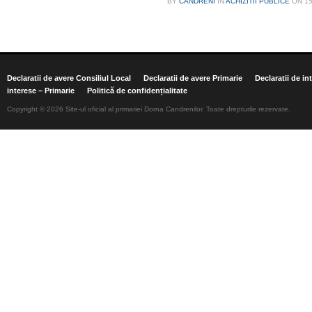
BY
CANDRENI
IN
ACHIZITII PUBLICE
ON
1
Declaratii de avere Consiliul Local
Declaratii de avere Primarie
Declaratii de in
interese – Primarie
Politică de confidențialitate
Copyright © 2026 Site-ul oficial al primariei Dorna Candrenilor. Toate drepturile rezervate.