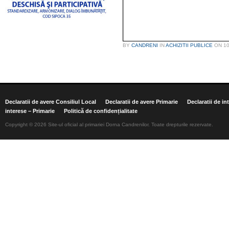
BY
CANDRENI
IN
ACHIZITII PUBLICE
ON
1
Declaratii de avere Consiliul Local
Declaratii de avere Primarie
Declaratii de in
interese – Primarie
Politică de confidențialitate
Copyright © 2026 Site-ul oficial al primariei Dorna Candrenilor. Toate drepturile rezervate.