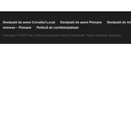
Declaratii de avere Consiliul Local
Declaratii de avere Primarie
Declaratii de in
interese – Primarie
Politică de confidențialitate
Copyright © 2026 Site-ul oficial al primariei Dorna Candrenilor. Toate drepturile rezervate.