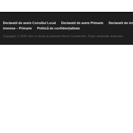
Declaratii de avere Consiliul Local
Declaratii de avere Primarie
Declaratii de in
interese – Primarie
Politică de confidențialitate
Copyright © 2026 Site-ul oficial al primariei Dorna Candrenilor. Toate drepturile rezervate.