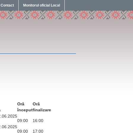
Contact
Monitorul oficial Local
Oră
Oră
a
început
finalizare
2.06.2025
09:00
16:00
2.06.2025
09:00
17:00