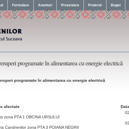
cal
Formulare
Anunturi
Prezentare
Proiecte
Buget
reruperi programate în alimentarea cu energie electrică
reruperi programate în alimentarea cu energie electrică
e afectate
Dat
0
us zona PTA 1 OBCINA URSULUI
0
na Candrenilor zona PTA 3 POIANA NEGRII