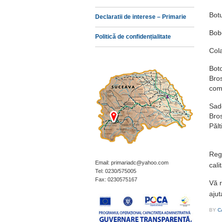
Bot
Declaratii de interese – Primarie
Bob
Politică de confidențialitate
Col
Bot
Bro
com
Sad
Bros
Pălt
Regr
Email: primariadc@yahoo.com
cali
Tel: 0230/575005
Fax: 0230575167
Vă r
ajut
BY
C