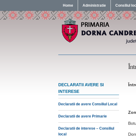
Home
Administratie
Consiliul lo
Înt
DECLARATII AVERE SI
Înt
INTERESE
Declaratii de avere Consiliul Local
Zon
Declaratii de avere Primarie
Bot
Declaratii de interese – Consiliul
Dor
local