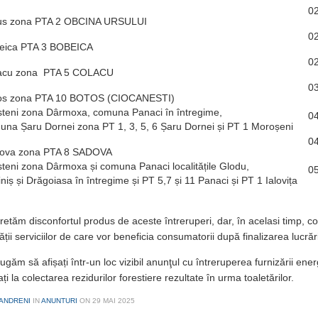
0
us zona PTA 2 OBCINA URSULUI
0
eica PTA 3 BOBEICA
0
acu zona PTA 5 COLACU
0
os zona PTA 10 BOTOS (CIOCANESTI)
steni zona Dârmoxa, comuna Panaci în întregime,
0
una Șaru Dornei zona PT 1, 3, 5, 6 Șaru Dornei și PT 1 Moroșeni
0
ova zona PTA 8 SADOVA
teni zona Dârmoxa și comuna Panaci localitățile Glodu,
0
iniș și Drăgoiasa în întregime și PT 5,7 și 11 Panaci și PT 1 Ialovița
etăm disconfortul produs de aceste întreruperi, dar, în acelasi timp, 
tății serviciilor de care vor beneficia consumatorii după finalizarea lucrări
ugăm să afișați într-un loc vizibil anunţul cu întreruperea furnizării ene
ați la colectarea rezidurilor forestiere rezultate în urma toaletărilor.
ANDRENI
IN
ANUNTURI
ON
29 MAI 2025