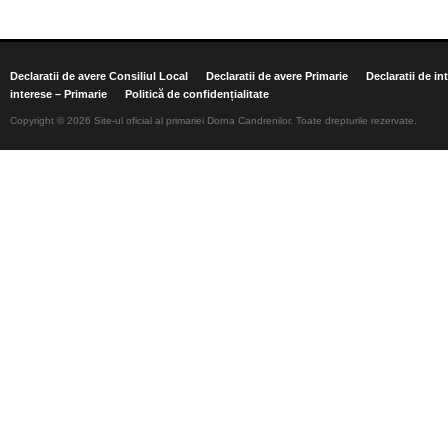
Declaratii de avere Consiliul Local
Declaratii de avere Primarie
Declaratii de in
interese – Primarie
Politică de confidențialitate
Copyright © 2026 Site-ul oficial al primariei Dorna Candrenilor. Toate drepturile rezervate.