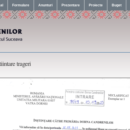
cal
Formulare
Anunturi
Prezentare
Proiecte
Buget
tiintare trageri