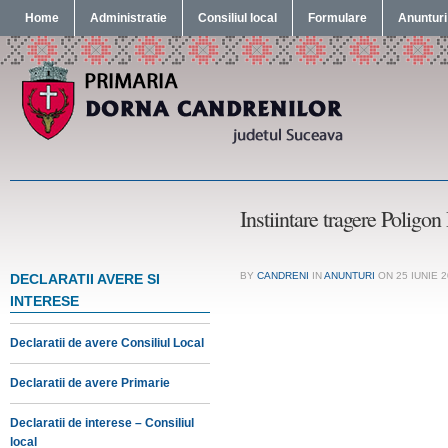
Home
Administratie
Consiliul local
Formulare
Anunturi
Instiintare tragere Poligo
BY
CANDRENI
IN
ANUNTURI
ON
25 IUNIE 
DECLARATII AVERE SI
INTERESE
Declaratii de avere Consiliul Local
Declaratii de avere Primarie
Declaratii de interese – Consiliul
local