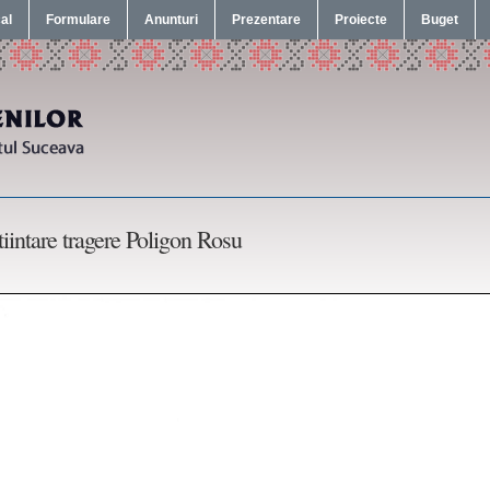
cal
Formulare
Anunturi
Prezentare
Proiecte
Buget
tiintare tragere Poligon Rosu