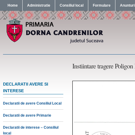
Home
Administratie
Consiliul local
Formulare
Anunturi
Instiintare tragere Poligo
DECLARATII AVERE SI
INTERESE
Declaratii de avere Consiliul Local
Declaratii de avere Primarie
Declaratii de interese – Consiliul
local