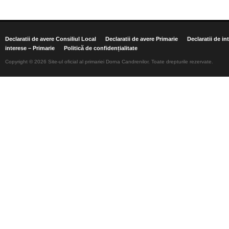
Declaratii de avere Consiliul Local
Declaratii de avere Primarie
Declaratii de in
interese – Primarie
Politică de confidențialitate
Copyright © 2026 Site-ul oficial al primariei Dorna Candrenilor. Toate drepturile rezervate.