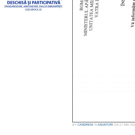
BY
CANDRENI
IN
ANUNTURI
ON
27 MAI 20