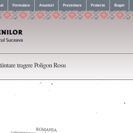
cal
Formulare
Anunturi
Prezentare
Proiecte
Buget
tiintare tragere Poligon Rosu