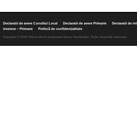
Declaratii de avere Consiliul Local
Declaratii de avere Primarie
Declaratii de in
interese – Primarie
Politică de confidențialitate
Copyright © 2026 Site-ul oficial al primariei Dorna Candrenilor. Toate drepturile rezervate.