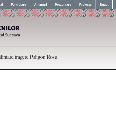
cal
Formulare
Anunturi
Prezentare
Proiecte
Buget
tiintare tragere Poligon Rosu