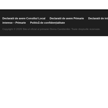
Declaratii de avere Consiliul Local
Declaratii de avere Primarie
Declaratii de in
interese – Primarie
Politică de confidențialitate
Copyright © 2026 Site-ul oficial al primariei Dorna Candrenilor. Toate drepturile rezervate.