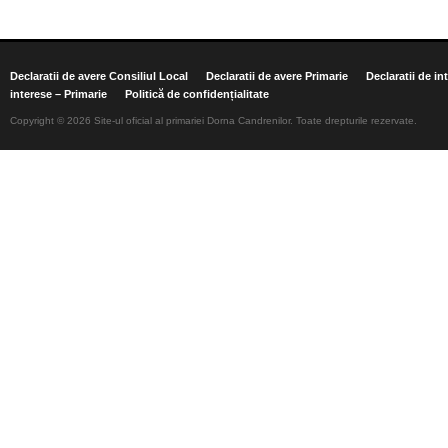
Declaratii de avere Consiliul Local
Declaratii de avere Primarie
Declaratii de in
interese – Primarie
Politică de confidențialitate
Copyright © 2026 Site-ul oficial al primariei Dorna Candrenilor. Toate drepturile rezervate.