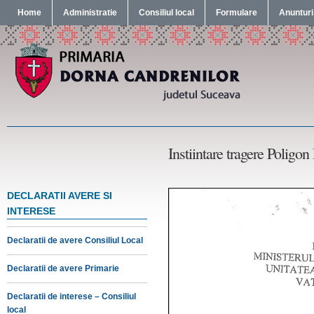
Home
Administratie
Consiliul local
Formulare
Anunturi
Instiintare tragere Poligo
DECLARATII AVERE SI
INTERESE
Declaratii de avere Consiliul Local
Declaratii de avere Primarie
Declaratii de interese – Consiliul
local