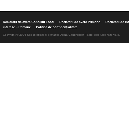
Declaratii de avere Consiliul Local
Declaratii de avere Primarie
Declaratii de in
interese – Primarie
Politică de confidențialitate
Copyright © 2026 Site-ul oficial al primariei Dorna Candrenilor. Toate drepturile rezervate.