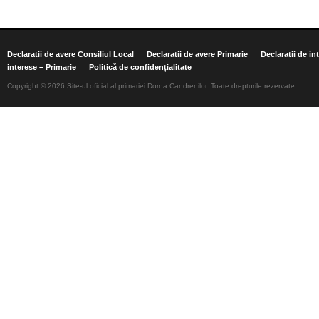
Declaratii de avere Consiliul Local
Declaratii de avere Primarie
Declaratii de in
interese – Primarie
Politică de confidențialitate
Copyright © 2026 Site-ul oficial al primariei Dorna Candrenilor. Toate drepturile rezervate.