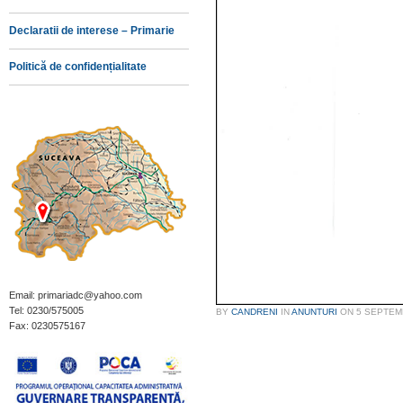
Declaratii de interese – Primarie
Politică de confidențialitate
Email: primariadc@yahoo.com
Tel: 0230/575005
BY
CANDRENI
IN
ANUNTURI
ON
5 SEPTEM
Fax: 0230575167