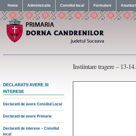
Home
Administratie
Consiliul local
Formulare
Anunturi
Instiintare tragere – 13-1
DECLARATII AVERE SI
INTERESE
Declaratii de avere Consiliul Local
Declaratii de avere Primarie
Declaratii de interese – Consiliul
local