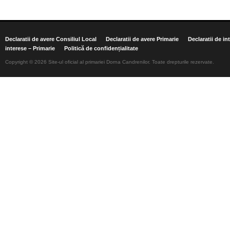
Declaratii de avere Consiliul Local
Declaratii de avere Primarie
Declaratii de in
interese – Primarie
Politică de confidențialitate
Copyright © 2026 Site-ul oficial al primariei Dorna Candrenilor. Toate drepturile rezervate.