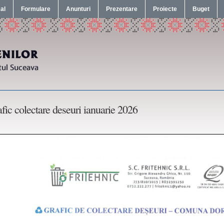
cal
Formulare
Anunturi
Prezentare
Proiecte
Buget
fic colectare deseuri ianuarie 2026