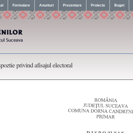
cal
Formulare
Anunturi
Prezentare
Proiecte
Buget
poztie privind afisajul electoral