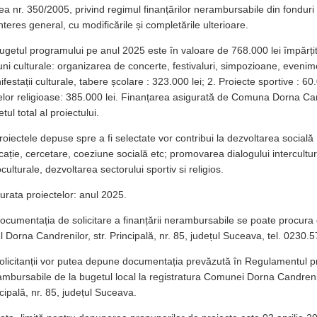
a nr. 350/2005, privind regimul finanțărilor nerambursabile din fonduri p
nteres general, cu modificările și completările ulterioare.
ugetul programului pe anul 2025 este în valoare de 768.000 lei împărț
uni culturale: organizarea de concerte, festivaluri, simpozioane, evenim
festații culturale, tabere școlare : 323.000 lei; 2. Proiecte sportive : 60
telor religioase: 385.000 lei. Finanțarea asigurată de Comuna Dorna C
tul total al proiectului.
roiectele depuse spre a fi selectate vor contribui la dezvoltarea socială ; 
ație, cercetare, coeziune socială etc; promovarea dialogului intercultura
culturale, dezvoltarea sectorului sportiv si religios.
urata proiectelor: anul 2025.
ocumentația de solicitare a finanțării nerambursabile se poate procura
l Dorna Candrenilor, str. Principală, nr. 85, județul Suceava, tel. 0230.
olicitanții vor putea depune documentația prevăzută în Regulamentul pri
mbursabile de la bugetul local la registratura Comunei Dorna Candrenilo
cipală, nr. 85, județul Suceava.