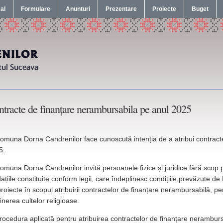
cal
Formulare
Anunturi
Prezentare
Proiecte
Buget
tracte de finanțare nerambursabila pe anul 2025
omuna Dorna Candrenilor face cunoscută intenția de a atribui contract
5.
omuna Dorna Candrenilor invită persoanele fizice și juridice fără scop pa
ațiile constituite conform legii, care îndeplinesc condițiile prevăzute
roiecte în scopul atribuirii contractelor de finanțare nerambursabilă, pent
inerea cultelor religioase.
rocedura aplicată pentru atribuirea contractelor de finanțare nerambur