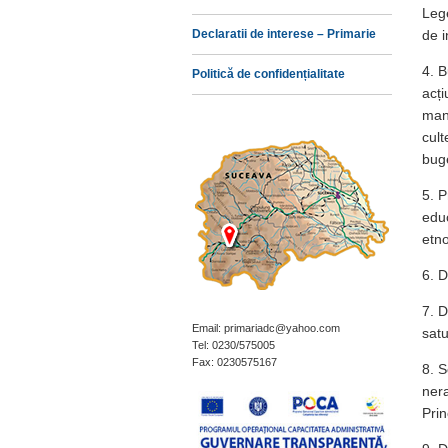
Lege
Declaratii de interese – Primarie
de i
4. B
Politică de confidențialitate
acți
mani
cul
buge
5. P
educ
etno
6. D
7. D
Email: primariadc@yahoo.com
satu
Tel: 0230/575005
Fax: 0230575167
8. S
nera
Prin