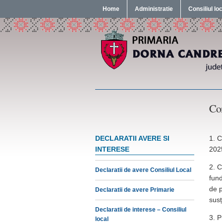
Home
Administratie
Consiliul lo
Con
DECLARATII AVERE SI
1. C
INTERESE
202
2. C
Declaratii de avere Consiliul Local
fund
de p
Declaratii de avere Primarie
susț
Declaratii de interese – Consiliul
3. P
local