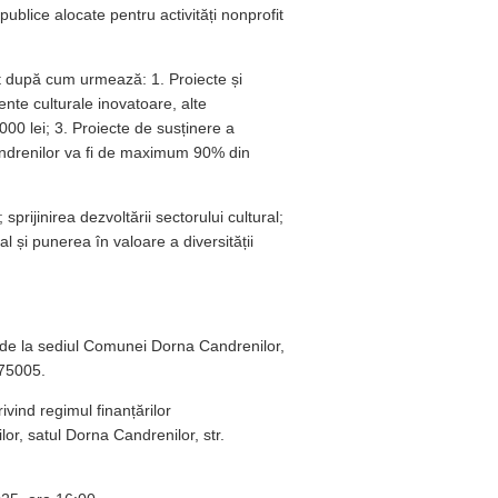
ublice alocate pentru activități nonprofit
it după cum urmează: 1. Proiecte și
ente culturale inovatoare, alte
.000 lei; 3. Proiecte de susținere a
andrenilor va fi de maximum 90% din
sprijinirea dezvoltării sectorului cultural;
l și punerea în valoare a diversității
 de la sediul Comunei Dorna Candrenilor,
575005.
vind regimul finanțărilor
r, satul Dorna Candrenilor, str.