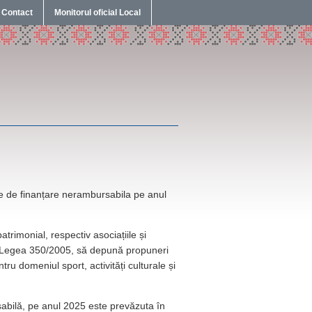
Contact
Monitorul oficial Local
e de finanțare nerambursabila pe anul
trimonial, respectiv asociațiile și
 de Legea 350/2005, să depună propuneri
ru domeniul sport, activități culturale și
sabilă, pe anul 2025 este prevăzuta în