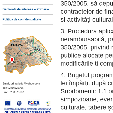
350/2005, să depun
Declaratii de interese – Primarie
contractelor de fi
si activități cultural
Politică de confidențialitate
3. Procedura aplica
nerambursabilă, pe
350/2005, privind 
publice alocate pen
modificările ți comp
4. Bugetul program
lei împărțit după c
Email: primariadc@yahoo.com
Tel: 0230/575005
Subdomenii: 1.1 or
Fax: 0230575167
simpozioane, eveni
culturale, tabere ș