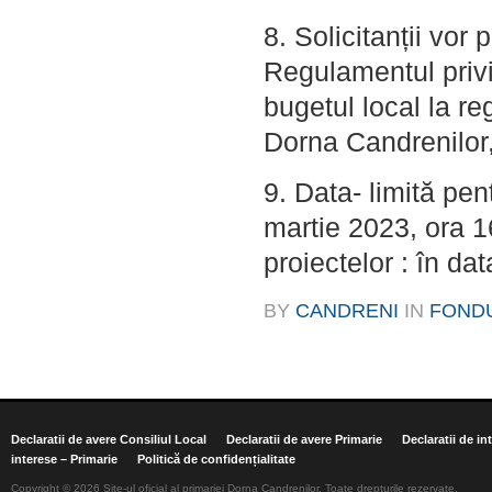
8. Solicitanții vo
Regulamentul privi
bugetul local la r
Dorna Candrenilor, 
9. Data- limită pe
martie 2023, ora 1
proiectelor : în da
BY
CANDRENI
IN
FOND
Declaratii de avere Consiliul Local
Declaratii de avere Primarie
Declaratii de in
interese – Primarie
Politică de confidențialitate
Copyright © 2026 Site-ul oficial al primariei Dorna Candrenilor. Toate drepturile rezervate.