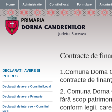
Home
Administratie
Consiliul local
Formulare
Anunturi
Contracte de fina
1.Comuna Dorna Can
DECLARATII AVERE SI
INTERESE
contracte de finan
Declaratii de avere Consiliul Local
2. Comuna Dorna Ca
Declaratii de avere Primarie
fără scop patrimonia
conform legii, car
Declaratii de interese – Consiliul
local