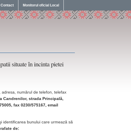
Contact
Monitorul oficial Local
atii situate în incinta pietei
, adresa, numărul de telefon, telefax
 Candrenilor, strada Principală,
575005, fax 0230/575167, email
 şi identificarea bunului care urmează să
prafate de: