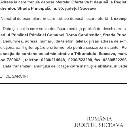
 Adresa la care trebuie depuse ofertele:
Oferta va fi depusă la Regis
drenilor, Strada Principală, nr. 85, județul Suceava
 Numărul de exemplare în care trebuie depusă fiecare ofertă:
1 exempl
Data şi locul la care se va desfăşura sedinţa publică de deschidere a 
sediul Primăriei Primăriei Comunei Dorna Candrenilor, Strada Princi
Denumirea, adresa, numărul de telefon, telefax şi/sau adresa de e-ma
soluţionarea litigiilor apărute şi termenele pentru sesizarea instanţei:
Ac
la secția de contencios administrativ a Tribunalului Suceava, mun. 
cod 720062 , telefon: 0230/214948, 0230/523290, fax: 0230/522296
Data transmiterii anunţului de licitaţie către instituţiile abilitate, în ved
ET DE SARCINI