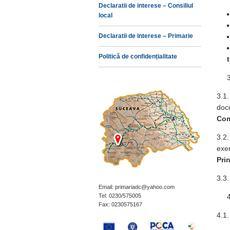
Declaratii de interese – Consiliul
local
Declaratii de interese – Primarie
Politică de confidențialitate
3.1.
docu
Com
3.2.
exe
Pri
3.3.
Email: primariadc@yahoo.com
Tel: 0230/575005
Fax: 0230575167
4.1.