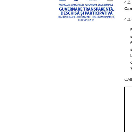
4.2.
Can
4.3.
CAI