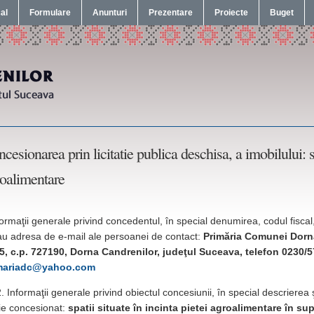
cal
Formulare
Anunturi
Prezentare
Proiecte
Buget
cesionarea prin licitatie publica deschisa, a imobilului: sp
oalimentare
formaţii generale privind concedentul, în special denumirea, codul fiscal
au adresa de e-mail ale persoanei de contact:
Primăria Comunei Dorna
85, c.p. 727190, Dorna Candrenilor, judeţul Suceava, telefon 0230/
mariadc@yahoo.com
Informaţii generale privind obiectul concesiunii, în special descrierea
fie concesionat:
spatii situate în incinta pietei agroalimentare în su