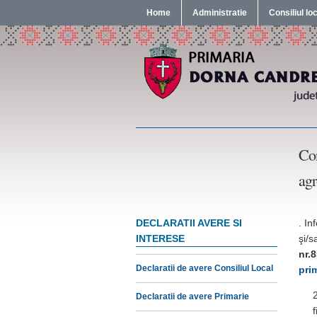
Home
Administratie
Consiliul lo
Con
agr
DECLARATII AVERE SI
. In
INTERESE
şi/s
nr.
Declaratii de avere Consiliul Local
pri
Declaratii de avere Primarie