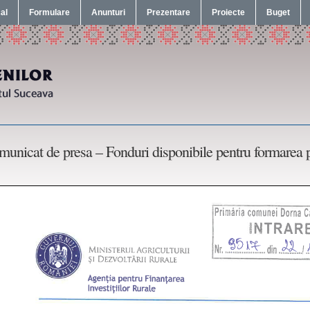
cal
Formulare
Anunturi
Prezentare
Proiecte
Buget
unicat de presa – Fonduri disponibile pentru formarea 