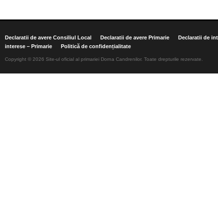
Declaratii de avere Consiliul Local
Declaratii de avere Primarie
Declaratii de in
interese – Primarie
Politică de confidențialitate
Copyright © 2026 Site-ul oficial al primariei Dorna Candrenilor. Toate drepturile rezervate.