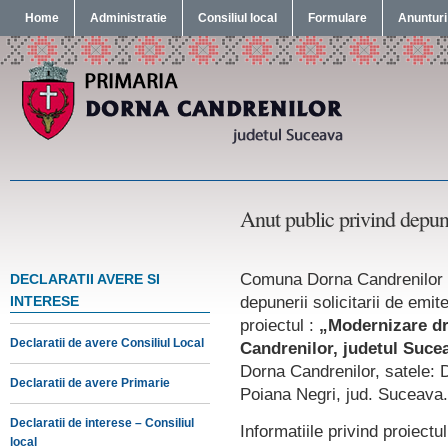
Home
Administratie
Consiliul local
Formulare
Anunturi
Anut public privind depune
Comuna Dorna Candrenilor a
DECLARATII AVERE SI
depunerii solicitarii de emi
INTERESE
proiectul :
„Modernizare d
Declaratii de avere Consiliul Local
Candrenilor, judetul Suce
Dorna Candrenilor, satele: 
Declaratii de avere Primarie
Poiana Negri, jud. Suceava.
Declaratii de interese – Consiliul
Informatiile privind proiectu
local