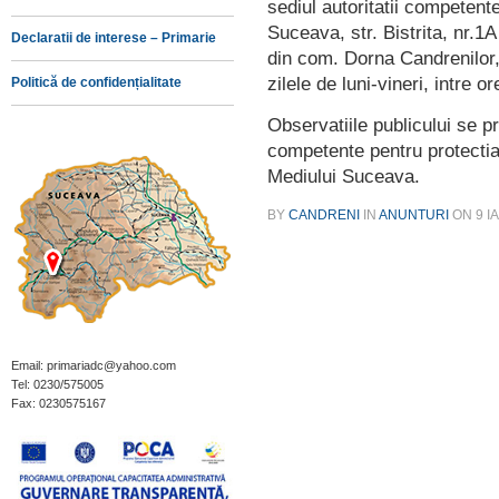
sediul autoritatii competen
Suceava, str. Bistrita, nr.
Declaratii de interese – Primarie
din com. Dorna Candrenilor, 
zilele de luni-vineri, intre or
Politică de confidențialitate
Observatiile publicului se pr
competente pentru protectia
Mediului Suceava.
BY
CANDRENI
IN
ANUNTURI
ON
9 I
Email: primariadc@yahoo.com
Tel: 0230/575005
Fax: 0230575167