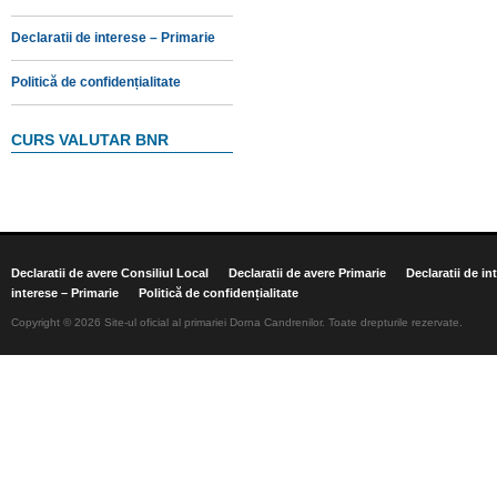
Declaratii de interese – Primarie
Politică de confidențialitate
CURS VALUTAR BNR
Declaratii de avere Consiliul Local
Declaratii de avere Primarie
Declaratii de in
interese – Primarie
Politică de confidențialitate
Copyright © 2026 Site-ul oficial al primariei Dorna Candrenilor. Toate drepturile rezervate.