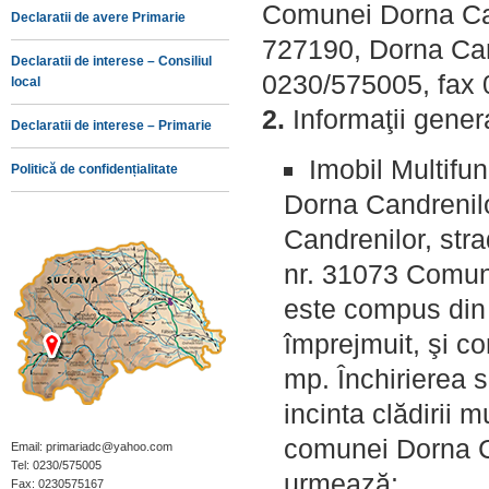
Comunei Dorna Cand
Declaratii de avere Primarie
727190, Dorna Cand
Declaratii de interese – Consiliul
0230/575005, fax
local
2.
Informaţii general
Declaratii de interese – Primarie
Imobil Multifun
Politică de confidențialitate
Dorna Candrenilo
Candrenilor, stra
nr. 31073 Comuna
este compus din 
împrejmuit, şi co
mp. Închirierea se
incinta clădirii 
comunei Dorna C
Email: primariadc@yahoo.com
Tel: 0230/575005
urmează:
Fax: 0230575167