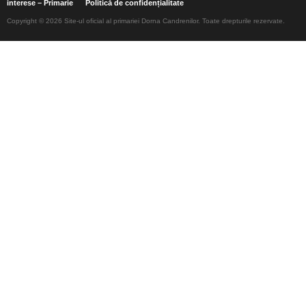
interese – Primarie
Politică de confidențialitate
Copyright © 2026 Site-ul oficial al primariei Dorna Candrenilor. Toate drepturile rezervate.