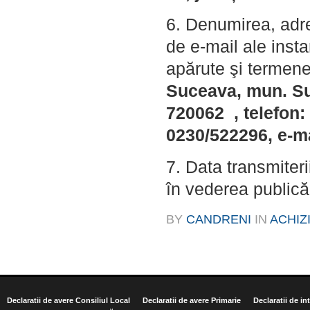
6. Denumirea, adre
de e-mail ale insta
apărute şi termene
Suceava, mun. Suc
720062 , telefon:
0230/522296, e-m
7. Data transmiterii 
în vederea publică
BY
CANDRENI
IN
ACHIZI
Declaratii de avere Consiliul Local
Declaratii de avere Primarie
Declaratii de in