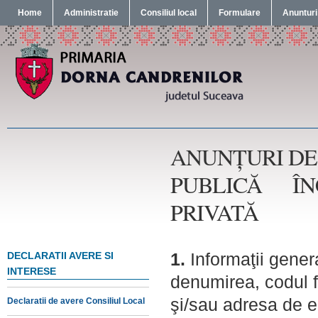
Home
Administratie
Consiliul local
Formulare
Anunturi
ANUNŢURI DE 
PUBLICĂ ÎNC
PRIVATĂ
1.
Informaţii genera
DECLARATII AVERE SI
INTERESE
denumirea, codul f
şi/sau adresa de e
Declaratii de avere Consiliul Local