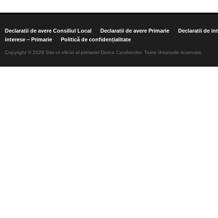
Declaratii de avere Consiliul Local
Declaratii de avere Primarie
Declaratii de in
interese – Primarie
Politică de confidențialitate
Copyright © 2026 Site-ul oficial al primariei Dorna Candrenilor. Toate drepturile rezervate.