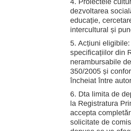
4. Proiectele cultu
dezvoltarea socială 
educație, cercetar
intercultural și pun
5. Acțiuni eligibil
specificațiilor din
nerambursabile de 
350/2005 și confor
încheiat între autor
6. Dta limita de d
la Registratura Pri
accepta completări
solicitate de comi