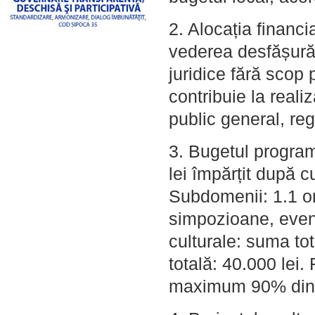
2. Alocația financi
vederea desfășurăr
juridice fără scop 
contribuie la real
public general, reg
3. Bugetul program
lei împărțit după c
Subdomenii: 1.1 or
simpozioane, eveni
culturale: suma tot
totală: 40.000 lei.
maximum 90% din bu