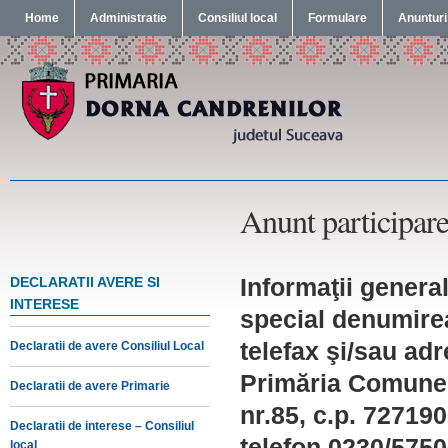
Home
Administratie
Consiliul local
Formulare
Anunturi
Anunt participar
Informaţii general
DECLARATII AVERE SI
INTERESE
special denumirea
telefax şi/sau ad
Declaratii de avere Consiliul Local
Primăria Comunei
Declaratii de avere Primarie
nr.85, c.p. 72719
Declaratii de interese – Consiliul
telefon 0230/5750
local