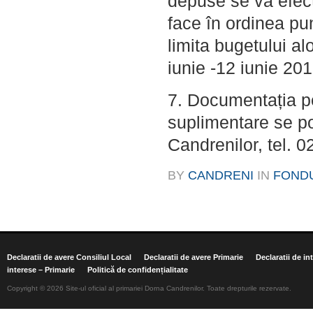
depuse se va efect
face în ordinea pun
limita bugetului al
iunie -12 iunie 201
7. Documentația pe
suplimentare se p
Candrenilor, tel. 0
BY
CANDRENI
IN
FOND
Declaratii de avere Consiliul Local
Declaratii de avere Primarie
Declaratii de in
interese – Primarie
Politică de confidențialitate
Copyright © 2026 Site-ul oficial al primariei Dorna Candrenilor. Toate drepturile rezervate.