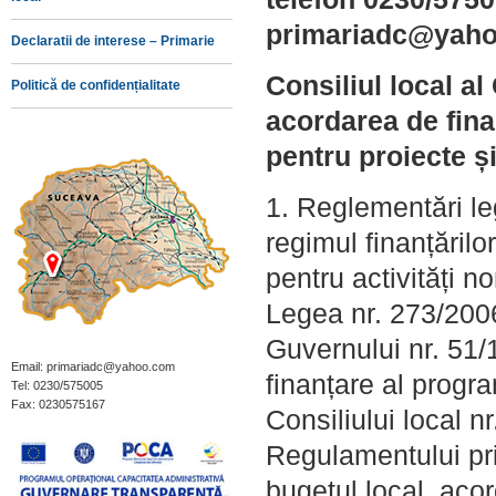
primariadc@yah
Declaratii de interese – Primarie
Consiliul local a
Politică de confidențialitate
acordarea de fina
pentru proiecte și
1. Reglementări le
regimul finanțăril
pentru activități no
Legea nr. 273/2006
Guvernului nr. 51/
Email: primariadc@yahoo.com
finanțare al progra
Tel: 0230/575005
Fax: 0230575167
Consiliului local 
Regulamentului pri
bugetul local, acor