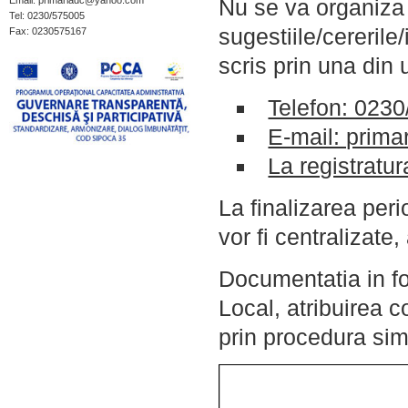
Email: primariadc@yahoo.com
Nu se va organiza 
Tel: 0230/575005
sugestiile/cererile/
Fax: 0230575167
scris prin una din 
Telefon: 023
E-mail: prim
La registratur
La finalizarea per
vor fi centralizate
Documentatia in fo
Local, atribuirea c
prin procedura sim