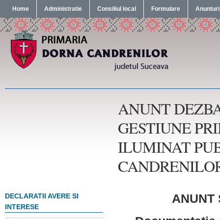
Home
Administratie
Consiliul local
Formulare
Anunturi
ANUNT DEZBA
GESTIUNE PRI
ILUMINAT PU
CANDRENILOR
ANUNT
DECLARATII AVERE SI
INTERESE