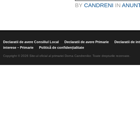
BY
CANDRENI
IN
ANUN
Declaratii de avere Consiliul Local
Declaratii de avere Primarie
Declaratii de in
interese – Primarie
Politică de confidențialitate
Copyright © 2026 Site-ul oficial al primariei Dorna Candrenilor. Toate drepturile rezervate.