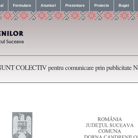
cal
Formulare
Anunturi
Prezentare
Proiecte
Buget
UNT COLECTIV pentru comunicare prin publicitate Nr